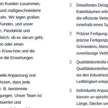
eren Kunden zusammen,
Detailliertes Desi
n und maßgeschneiderte
Kabelbäumen erfor
keln. Wir legen großen
die effiziente Ve
 Kunden, und unser
innerhalb eines Sy
 Flexibilität und
Präzise Fertigung
leich, ob es darum geht,
präzise Fertigung
en oder einen
Schneidens, Abiso
s Know-how und die
zuverlässige Verb
ie die Erwartungen
Qualitätskontroll
Qualitätskontrolle
duelle Anpassung und
sie den Industries
Leitfähigkeit ents
 wissen, dass jede
z. B. bestimmte
Individuelle Anp
gungen. Unser Team ist
können an spezifi
twerfen und
Länge, Stecker un